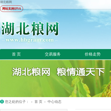
湖北粮网
网站支持IPV6
首 页
交易服务
价格走势
您之处的位子： ›
首 页
›
中心动态