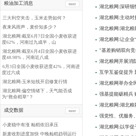
粮油加工消息
more
湖北粮网:深研细
湖北粮网:主动对
三大利空夹击，玉米走势如何？
夜来风雨声，麦价知多少？
湖北粮网:湖北
湖北粮网:截至6月7日全国小麦收获进
湖北粮网:让企业
度62%，河南过九成半，山
"基差购销双向
湖北粮网:截至6月4日全国小麦收获进
度48.98%，河南近八成
湖北粮网开展消
6月3日全国小麦收获进度42%，河南进
互学互鉴促提升 
度过六成
湖北粮网:玉米短线开启修复行情
湖北粮网举办全
湖北粮网:偏空情绪下，天气能否成
强基提能砺精兵
为“救命稻草”？
湖北粮网:湖北粮
成交数据
more
强党性、优服务、
小麦稳中有涨 籼稻依旧承压
湖北粮网:以学
新麦收割进度加快 中晚籼稻趋弱运行