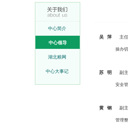
中心简介
吴 萍
主
中心领导
操办切实
湖北粮网
中心大事记
苏 明
副主
安全管理税
黄 钢
副主
管理整体部