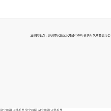
通讯网地点：苏州市武昌区武珞路4510号新的时代商务旅行公司
湖北粮网
湖北粮网
湖北粮网
湖北粮网
湖北粮网