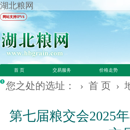
湖北粮网
网站支持IPV6
首 页
交易服务
价格走势
您之处的选址： ›
首 页
›
第七届粮交会2025